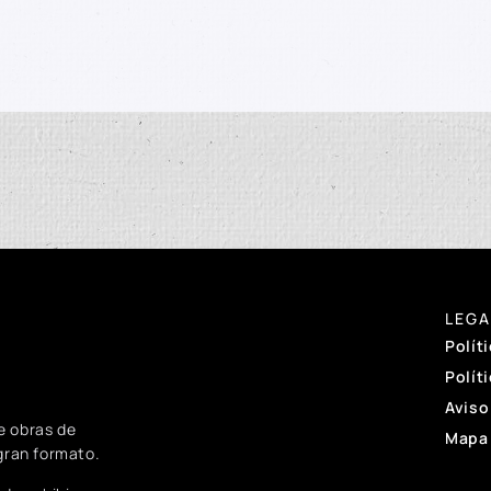
LEGA
Polít
Polít
Aviso
e obras de
Mapa 
 gran formato.