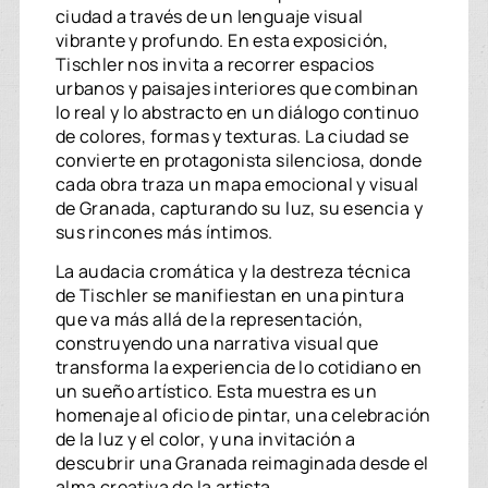
ciudad a través de un lenguaje visual
vibrante y profundo. En esta exposición,
Tischler nos invita a recorrer espacios
urbanos y paisajes interiores que combinan
lo real y lo abstracto en un diálogo continuo
de colores, formas y texturas. La ciudad se
convierte en protagonista silenciosa, donde
cada obra traza un mapa emocional y visual
de Granada, capturando su luz, su esencia y
sus rincones más íntimos.
La audacia cromática y la destreza técnica
de Tischler se manifiestan en una pintura
que va más allá de la representación,
construyendo una narrativa visual que
transforma la experiencia de lo cotidiano en
un sueño artístico. Esta muestra es un
homenaje al oficio de pintar, una celebración
de la luz y el color, y una invitación a
descubrir una Granada reimaginada desde el
alma creativa de la artista.