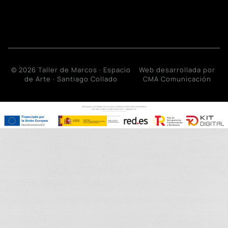
© 2026 Taller de Marcos · Espacio
Web desarrollada por
de Arte · Santiago Collado
CMA Comunicación