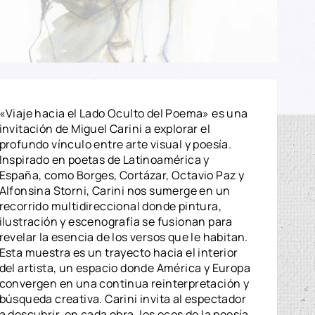
«Viaje hacia el Lado Oculto del Poema» es una
invitación de Miguel Carini a explorar el
profundo vínculo entre arte visual y poesía.
Inspirado en poetas de Latinoamérica y
España, como Borges, Cortázar, Octavio Paz y
Alfonsina Storni, Carini nos sumerge en un
recorrido multidireccional donde pintura,
ilustración y escenografía se fusionan para
revelar la esencia de los versos que le habitan.
Esta muestra es un trayecto hacia el interior
del artista, un espacio donde América y Europa
convergen en una continua reinterpretación y
búsqueda creativa. Carini invita al espectador
a descubrir, en cada obra, los ecos de la poesía