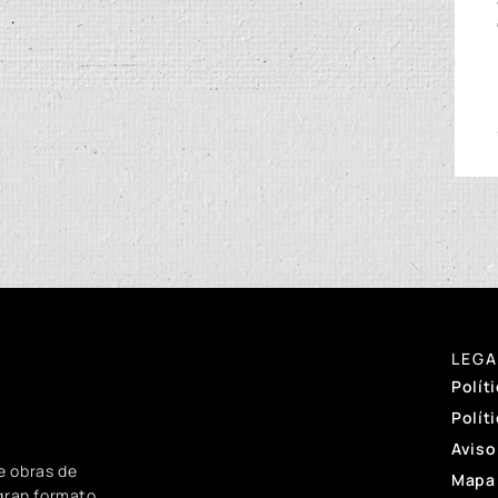
LEGA
Polít
Polít
Aviso
e obras de
Mapa 
 gran formato.