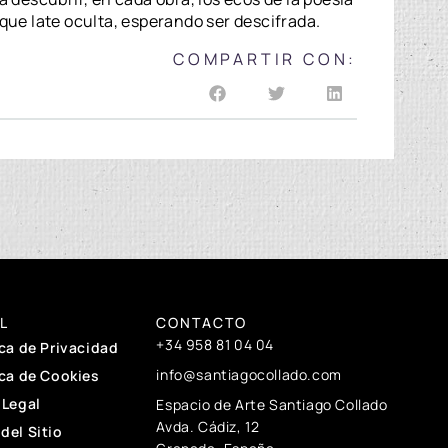
que late oculta, esperando ser descifrada.
COMPARTIR CON:
L
CONTACTO
+34 958 81 04 04
ica de Privacidad
info@santiagocollado.com
ica de Cookies
 Legal
Espacio de Arte Santiago Collado
Avda. Cádiz, 12
del Sitio